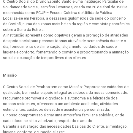
O Centro Social do Divino Espírito Santo é uma Instituição Particular de
Solidariedade Social, sem fins lucrativos, criada em 20 de abril de 1988 e
reconhecida como PCUP – Pessoa Coletiva de Utilidade Pública.
Localiza-se em Peraboa, a dezasseis quilómetros da sede do concelho
da Covilhã, numa das zonas mais belas da região e com vista panorâmica
sobre a Serra da Estrela.
A instituição apresenta como objetivos gerais a promoção de atividades
de apoio social para pessoas idosas através de permanência durante o
dia, fornecimento de alimentação, alojamento, cuidados de saúde,
higiene e conforto, fomentando o convívio e proporcionando a animação
social e ocupação de tempos livres dos clientes.
Missão
O Centro Social de Peraboa tem como Missão: Proporcionar cuidados de
qualidade, bem-estar e apoio integral aos idosos da nossa comunidade.
Procuramos promover a dignidade, a autonomia e a felicidade dos
nossos residentes, oferecendo um ambiente acolhedor, atividades
estimulantes, cuidados de saúde e assistência personalizada.
O nosso compromisso é criar uma atmosfera familiar e solidária, onde
cada idoso se sinta valorizado, respeitado e amado.
Garantir a satisfação das necessidades básicas do Cliente, alimentação,
higiene, conforto, ocupação e lazer;